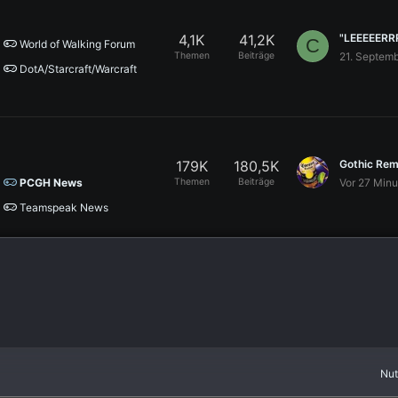
4,1K
41,2K
C
World of Walking Forum
Themen
Beiträge
21. Septem
DotA/Starcraft/Warcraft
179K
180,5K
Themen
Beiträge
Vor 27 Minu
PCGH News
Teamspeak News
Nu