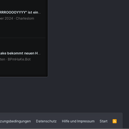
"LEEEEERRRRROOOOYYYY" ist ein Star :-)
ber 2024
Charleslom
Gothic Remake bekommt neuen Hotfix: Milten-Bug wohl nicht für alle gelöst
ten
BPmHaKe.Bot
tzungsbedingungen
Datenschutz
Hilfe und Impressum
Start
R
S
S