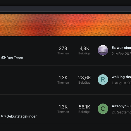
278
4,8K
Es war einm
Themen
Beiträge
2. März 20
Das Team
1,3K
23,6K
R
Themen
Beiträge
1. August 2
1,3K
56,1K
Автобусы в
C
Themen
Beiträge
21. Septem
Geburtstagskinder