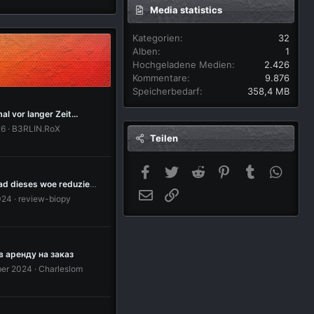
Media statistics
Kategorien
32
Alben
1
Hochgeladene Medien
2.426
Kommentare
9.876
Speicherbedarf
358,4 MB
al vor langer Zeit...
26
B3RLIN.RoX
Teilen
Facebook
Twitter
Reddit
Pinterest
Tumblr
Whats
walking dead dieses woe reduziert bei steam
E-Mail
Link
024
review-biopy
 аренду на заказ
ber 2024
Charleslom