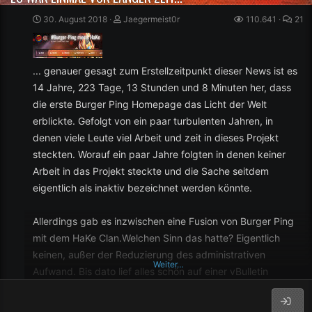
[URL...
30. August 2018
Jaegermeist0r
110.641
21
... genauer gesagt zum Erstellzeitpunkt dieser News ist es
14 Jahre, 223 Tage, 13 Stunden und 8 Minuten her, dass
die erste Burger Ping Homepage das Licht der Welt
erblickte. Gefolgt von ein paar turbulenten Jahren, in
denen viele Leute viel Arbeit und zeit in dieses Projekt
steckten. Worauf ein paar Jahre folgten in denen keiner
Arbeit in das Projekt steckte und die Sache seitdem
eigentlich als inaktiv bezeichnet werden könnte.
Allerdings gab es inzwischen eine Fusion von Burger Ping
mit dem HaKe Clan.Welchen Sinn das hatte? Eigentlich
keinen, außer der Reduzierung des administrativen
Weiter…
Aufwand. Bis dato lief alles schön auf einer vBulletin
Installation. Basierend auf der URL gab es eine
unterschiedliche Anzeige und einen unterschiedlichen Style