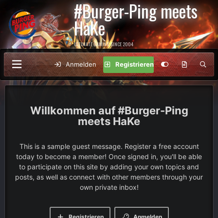
#Burger-Ping meets
HaKe
ULTIMATE GAMING SINCE 2004
Anmelden
Registrieren
#Burger-Ping
meets HaKe
This is a sample guest message. Register a free account
today to become a member! Once signed in, you'll be able
to participate on this site by adding your own topics and
posts, as well as connect with other members through your
own private inbox!
Registrieren
Anmelden