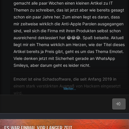
gemacht alle paar Wochen einen kleinen Artikel zu IT
Themen zu schreiben, das ist jetzt aber wie bereits gesagt
schon ein paar Jahre her. Zum einen liegt es daran, dass
mir zeitweise wirklich die Anti-Apple Parolen ausgegangen
sind, weil sich die Firma mit ihren Produkten selbst schon
ausreichend deklassiert hat 😂😂😂. Spaß beiseite. Aktuell
liegt mir ein Thema wirklich am Herzen, wie der Titel dieses
Artikel bereits ja Preis gibt, geht es um das Thema Emotet.
Viele denken jetzt mit Sicherheit gerade an WhatsApp
Smileys, aber darum geht es leider nicht.
Emotet ist eine Schadsoftware, die seit Anfang 2019 in
einem stark verstärkten Ausmaß von Hackern eingesetzt
Weiter…
wird.
Aktuell ist der Heise Verlag von einem Emotet Vorfall
betroffen, der aber noch relativ glimpflich ausgegangen ist,
wer Interesse hat, kann die Geschichte gerne hier einmal
ES WAR EINMAL VOR LANGER ZEIT...
nachlesen: