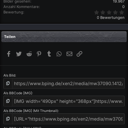
Bilder gesehen
19.967
Anzahl Kommentare
0
0
Bewertung
,
0 Bewertungen
0
0
S
t
Teilen
e
r
n
(
Facebook
Twitter
Reddit
Pinterest
Tumblr
WhatsApp
E-Mail
Link
e
)
Als Bild
Als BBCode [IMG]
Als BBCode [IMG] (Mit Thumbnail)