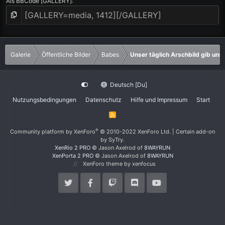
Als BBCode [GALLERY]
Galerie
Öffentliche Bilder
Babes
Unser täglich Arschbild gib uns
Deutsch [Du]
Nutzungsbedingungen
Datenschutz
Hilfe und Impressum
Start
R
S
S
®
Community platform by XenForo
© 2010-2022 XenForo Ltd.
|
Certain add-on
by SyTry.
XenRio 2 PRO
© Jason Axelrod of
8WAYRUN
XenPorta 2 PRO
© Jason Axelrod of
8WAYRUN
XenForo theme
by xenfocus