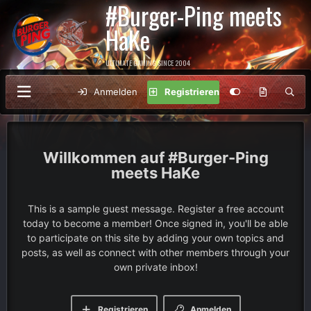
#Burger-Ping meets
HaKe
ULTIMATE GAMING SINCE 2004
Anmelden
Registrieren
#Burger-Ping
meets HaKe
This is a sample guest message. Register a free account
today to become a member! Once signed in, you'll be able
to participate on this site by adding your own topics and
posts, as well as connect with other members through your
own private inbox!
Registrieren
Anmelden