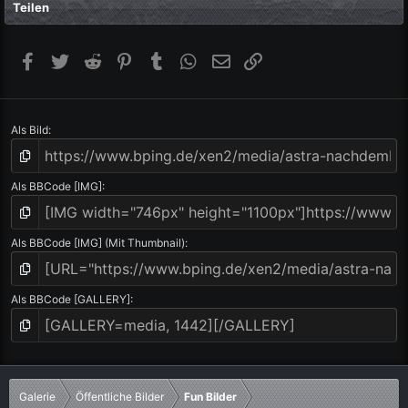
Teilen
e
r
n
(
Facebook
Twitter
Reddit
Pinterest
Tumblr
WhatsApp
E-Mail
Link
e
)
Als Bild
Als BBCode [IMG]
Als BBCode [IMG] (Mit Thumbnail)
Als BBCode [GALLERY]
Galerie
Öffentliche Bilder
Fun Bilder