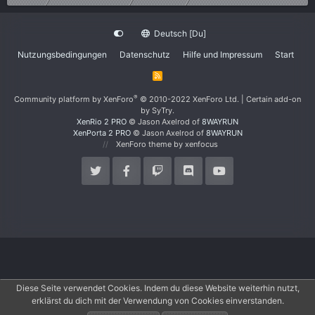
Deutsch [Du]
Nutzungsbedingungen
Datenschutz
Hilfe und Impressum
Start
R
S
S
®
Community platform by XenForo
© 2010-2022 XenForo Ltd.
|
Certain add-on
by SyTry.
XenRio 2 PRO
© Jason Axelrod of
8WAYRUN
XenPorta 2 PRO
© Jason Axelrod of
8WAYRUN
XenForo theme
by xenfocus
Diese Seite verwendet Cookies. Indem du diese Website weiterhin nutzt,
erklärst du dich mit der Verwendung von Cookies einverstanden.