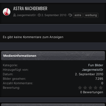
ASTRA NACHDEMBIER
S
Jaegermeist0r
2. September 2010
astra
werbung
c
h
l
a
g
Es gibt keine Kommentare zum Anzeigen
w
o
r
t
Medieninformationen
e
Kategorie
Fun Bilder
Hinzugefügt von
Jaegermeist0r
Datum
2. September 2010
Bilder gesehen
7.295
Anzahl Kommentare
0
0
Bewertung
,
0 Bewertungen
0
0
S
t