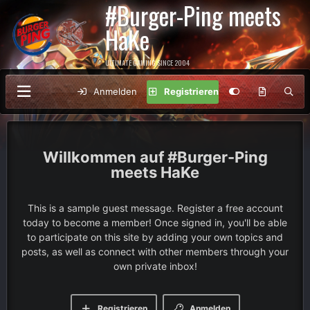
#Burger-Ping meets
HaKe
ULTIMATE GAMING SINCE 2004
Anmelden
Registrieren
#Burger-Ping
meets HaKe
This is a sample guest message. Register a free account
today to become a member! Once signed in, you'll be able
to participate on this site by adding your own topics and
posts, as well as connect with other members through your
own private inbox!
Registrieren
Anmelden