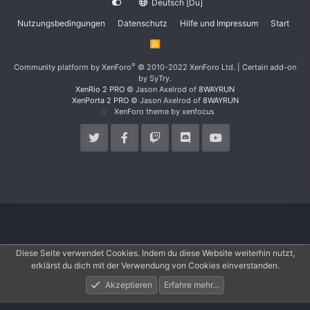
Deutsch [Du]
Nutzungsbedingungen
Datenschutz
Hilfe und Impressum
Start
R
S
S
®
Community platform by XenForo
© 2010-2022 XenForo Ltd.
|
Certain add-on
by SyTry.
XenRio 2 PRO
© Jason Axelrod of
8WAYRUN
XenPorta 2 PRO
© Jason Axelrod of
8WAYRUN
XenForo theme
by xenfocus
Diese Seite verwendet Cookies. Indem du diese Website weiterhin nutzt,
erklärst du dich mit der Verwendung von Cookies einverstanden.
Akzeptieren
Erfahre mehr…
Foren
Aktuelles
Anmelden
Registrieren
Suche