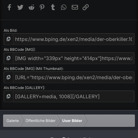
(
Facebook
Twitter
Reddit
Pinterest
Tumblr
WhatsApp
E-Mail
Link
e
)
Als Bild
Als BBCode [IMG]
Als BBCode [IMG] (Mit Thumbnail)
Als BBCode [GALLERY]
Galerie
Öffentliche Bilder
User Bilder