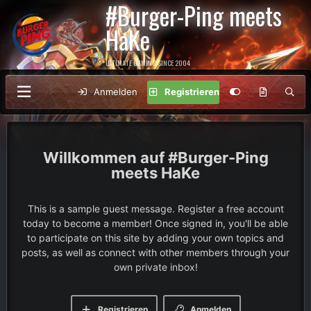
#Burger-Ping meets
HaKe
ULTIMATE GAMING SINCE 2004
Anmelden
Registrieren
#Burger-Ping
meets HaKe
This is a sample guest message. Register a free account
today to become a member! Once signed in, you'll be able
to participate on this site by adding your own topics and
posts, as well as connect with other members through your
own private inbox!
Registrieren
Anmelden