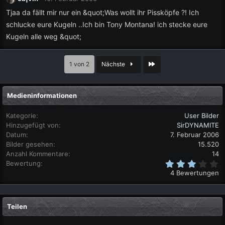
Tjaa da fällt mir nur ein &quot;Was wollt ihr Pissköpfe ?! Ich
schlucke eure Kugeln ..Ich bin Tony Montana! ich stecke eure
Kugeln alle weg &quot;
Letzte
1 von 2
Nächste
Medieninformationen
Kategorie
User Bilder
Hinzugefügt von
SirDYNAMITE
Datum
7. Februar 2006
Bilder gesehen
15.520
Anzahl Kommentare
14
3
Bewertung
,
4 Bewertungen
0
0
S
t
Teilen
e
r
n