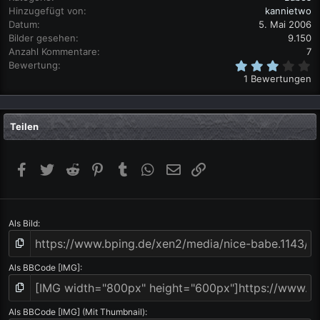
Hinzugefügt von
kannietwo
Datum
5. Mai 2006
Bilder gesehen
9.150
Anzahl Kommentare
7
3
Bewertung
,
1 Bewertungen
0
0
S
t
Teilen
e
r
n
(
Facebook
Twitter
Reddit
Pinterest
Tumblr
WhatsApp
E-Mail
Link
e
)
Als Bild
Als BBCode [IMG]
Als BBCode [IMG] (Mit Thumbnail)