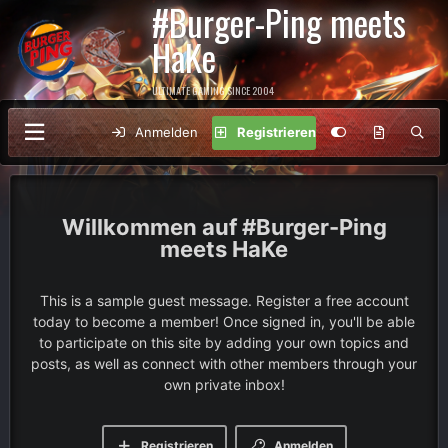
#Burger-Ping meets
HaKe
ULTIMATE GAMING SINCE 2004
Anmelden
Registrieren
#Burger-Ping
meets HaKe
This is a sample guest message. Register a free account
today to become a member! Once signed in, you'll be able
to participate on this site by adding your own topics and
posts, as well as connect with other members through your
own private inbox!
Registrieren
Anmelden