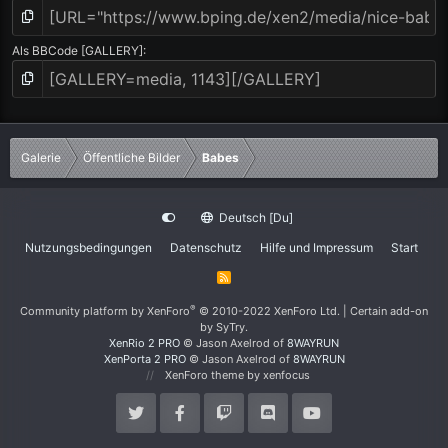
Als BBCode [GALLERY]
Galerie
Öffentliche Bilder
Babes
Deutsch [Du]
Nutzungsbedingungen
Datenschutz
Hilfe und Impressum
Start
R
S
S
®
Community platform by XenForo
© 2010-2022 XenForo Ltd.
|
Certain add-on
by SyTry.
XenRio 2 PRO
© Jason Axelrod of
8WAYRUN
XenPorta 2 PRO
© Jason Axelrod of
8WAYRUN
XenForo theme
by xenfocus